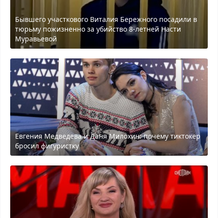
Бывшего участкового Виталия Бережного посадили в
тюрьму пожизненно за убийство 8-летней Насти
Муравьевой
Евгения Медведева и Даня Милохин: почему тиктокер
бросил фигуристку