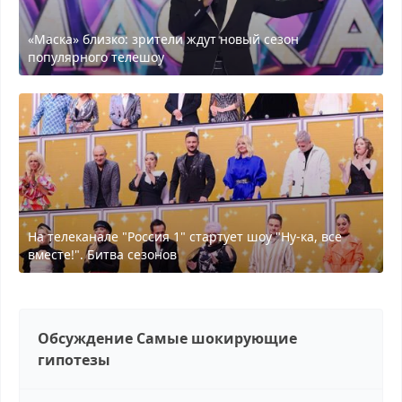
«Маска» близко: зрители ждут новый сезон
популярного телешоу
На телеканале "Россия 1" стартует шоу "Ну-ка, все
вместе!". Битва сезонов
Обсуждение Самые шокирующие
гипотезы