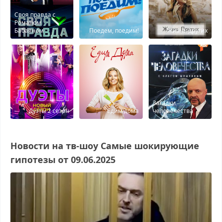
Своя правда с
Романом
Бабаяном
Поедем, поедим!
Жизнь других
Загадки
Дуэты 2 сезон
Едим дома
человечества
Новости на тв-шоу Самые шокирующие
гипотезы от 09.06.2025