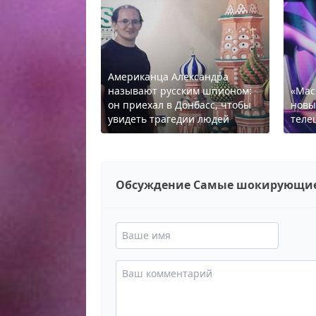
Американца Александра
называют русским шпионом:
«Мас
он приехал в Донбасс, чтобы
новы
увидеть трагедии людей
теле
Обсуждение Самые шокирующие