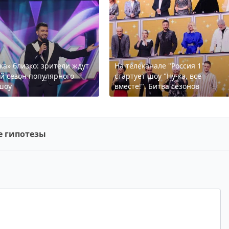
ка» близко: зрители ждут
На телеканале "Россия 1"
й сезон популярного
стартует шоу "Ну-ка, все
шоу
вместе!". Битва сезонов
 гипотезы