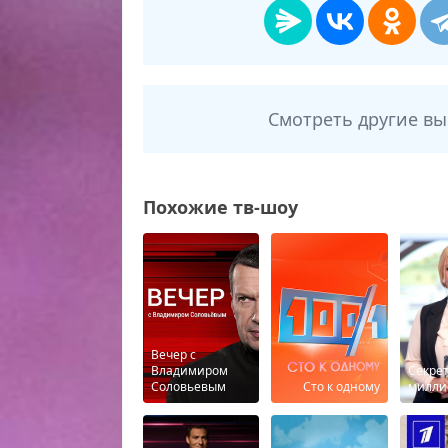
Смотреть другие в
Похожие тв-шоу
Вечер с
Владимиром
Секрет
Соловьевым
Сто к одному
милли