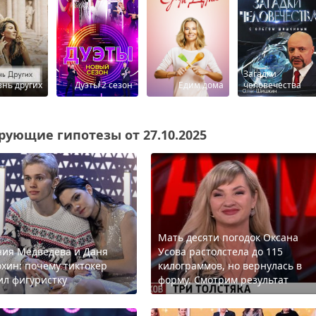
Загадки
нь других
Дуэты 2 сезон
Едим дома
человечества
ующие гипотезы от 27.10.2025
Мать десяти погодок Оксана
ния Медведева и Даня
Усова растолстела до 115
хин: почему тиктокер
килограммов, но вернулась в
ил фигуристку
форму. Смотрим результат