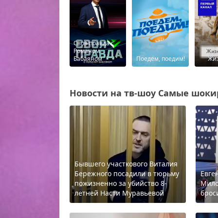
Своя правда с
Романом
Бабаяном
Поедем, поедим!
Жиз
Новости на тв-шоу Самые шокир
Бывшего участкового Виталия
Бережного посадили в тюрьму
Евге
пожизненно за убийство 8-
Мило
летней Насти Муравьевой
брос