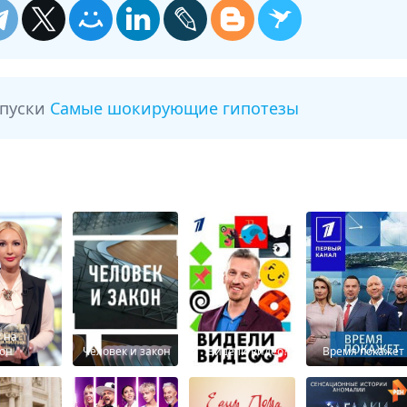
ыпуски
Самые шокирующие гипотезы
 на
он
Человек и закон
Видели видео?
Время покажет