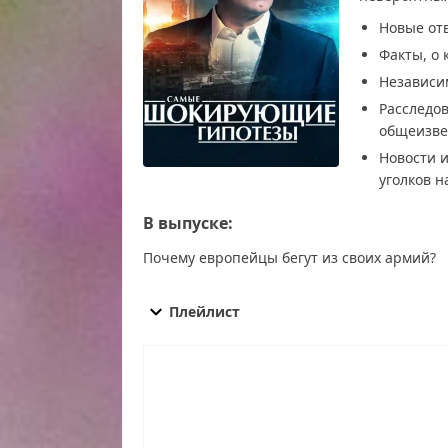
Новые от
Факты, о 
Независи
Расследо
общеизве
Новости и
уголков н
В выпуске:
Почему европейцы бегут из своих армий?
Самые шокирующие гипотезы от 27.10.2025 с
27.10.2025 смотреть онлайн, Самые шокирующ
Плейлист
шокирующие гипотезы от 27.10.2025 последни
смотреть, Самые шокирующие гипотезы от 27
27.10.2025 эфир, Самые шокирующие гипотез
27.10.2025 телепередача, прямой эфир Самые
программа Самые шокирующие гипотезы от 27
онлайн, самое интересное в Самые шокирующ