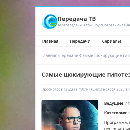
Передача ТВ
Телепередачи и ток-шоу смотреть онлай
Главная
Передачи
Сериалы
›
›
Главная
Передачи
Самые шокирующие гип
Самые шокирующие гипотезы
Просмотров:
128
Дата публикации:
3 ноября 2025 в 
Ведущие:
Иг
Категория:
Н
Программа, 
невероятных