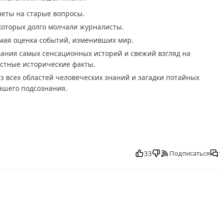
веты на старые вопросы.
которых долго молчали журналисты.
мая оценка событий, изменивших мир.
вания самых сенсационных историй и свежий взгляд на
стные исторические факты.
з всех областей человеческих знаний и загадки потайных
ашего подсознания.
мотреть бесплатно в хорошем, Самые шокирующие гипотезы от
ие гипотезы от 27.10.2025 последний выпуск, смотреть Самые
33
Подписаться
й выпуск, Самые шокирующие гипотезы от 27.10.2025 сегодня
.10.2025 выпуск онлайн, Самые шокирующие гипотезы от
ы от 27.10.2025 прямо сейчас, Самые шокирующие гипотезы от
 шокирующие гипотезы от 27.10.2025 онлайн бесплатно,
.10.2025, смотреть Самые шокирующие гипотезы от 27.10.202
ие гипотезы от 27.10.2025, Самые шокирующие гипотезы от