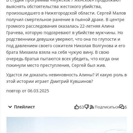
выяснять обстоятельства жестокого убийства,
произошедшего в Нижегородской области. Сергей Малов
получил смертельное ранение в пьяной драке. В центре
громкого расследования оказалась 22-летняя Алина
Грачева, которую подозревают в убийстве мужчины. Но
родственники девушки уверяют, что она по глупости и
под давлением своего сожителя Николая Волгунова и его
брата Михаила взяла на себя чужую вину. В свою
очередь братья пытаются всех убедить, что когда они
покинули место преступления, Сергей был жив.
Удастся ли доказать невиновность Алины? И какую роль в
этой истории играет Дмитрий Кувшинов?
повтор от 06.03.2025
Мужское/женское от 29.08.2025 смотреть бесплатно в хорошем,
Мужское/женское от 29.08.2025 смотреть онлайн, Мужское/
Плейлист
63
6
Подписаться
женское от 29.08.2025 последний выпуск, смотреть Мужское/
женское от 29.08.2025 последний выпуск, Мужское/женское от
29.08.2025 сегодня смотреть, Мужское/женское от 29.08.2025
выпуск онлайн, Мужское/женское от 29.08.2025 эфир, Мужское/