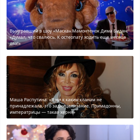
Выигравший в шоу «Маска» Мамонтенок Дима Билан:
«Думал, что свалюсь. К остеопату ходить еще месяца
два!»
Маша Распутина: «Я ни к каким кланам не
принадлежала, это задницелизание. Примадонны,
императрицы — такая херня»