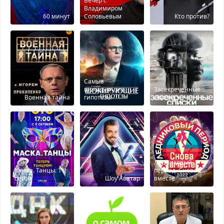
Вечер с
Владимиром
60 минут
Соловьевым
Кτо против?
Самые
шокирующие
Засекреченные
Военная тайна
гипотезы
списки
Ледниковый
Маска. Танцы. 1
период. Снова
сезон
Шоу Аватар
вместе