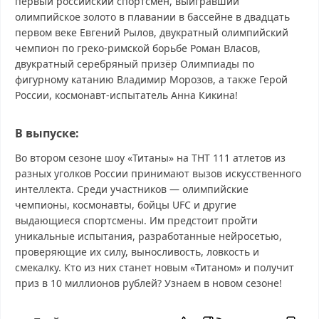
первый российский спортсмен, выигравший
олимпийское золото в плавании в бассейне в двадцать
первом веке Евгений Рылов, двукратный олимпийский
чемпион по греко-римской борьбе Роман Власов,
двукратный серебряный призёр Олимпиады по
фигурному катанию Владимир Морозов, а также Герой
России, космонавт-испытатель Анна Кикина!
В выпуске:
Во втором сезоне шоу «Титаны» на ТНТ 111 атлетов из
разных уголков России принимают вызов искусственного
интеллекта. Среди участников — олимпийские
чемпионы, космонавты, бойцы UFC и другие
выдающиеся спортсмены. Им предстоит пройти
уникальные испытания, разработанные нейросетью,
проверяющие их силу, выносливость, ловкость и
смекалку. Кто из них станет новым «Титаном» и получит
приз в 10 миллионов рублей? Узнаем в новом сезоне!
Титаны 2 сезон 11 выпуск от 06.04.2025 смотреть бесплатно в