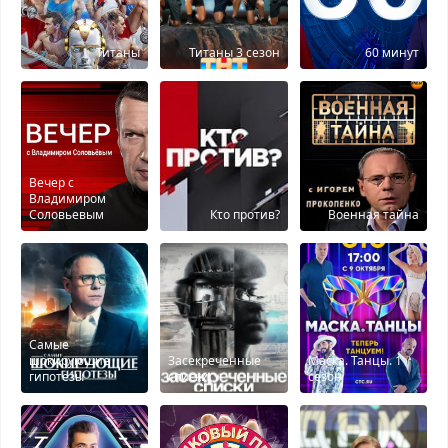
Титаны
Титаны 3 сезон
60 минут
Вечер с
Владимиром
Соловьевым
Кτо против?
Военная тайна
Самые
шокирующие
Засекреченные
Маска. Танцы. 1
гипотезы
списки
сезон