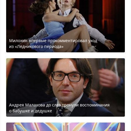
Милохин впервые прокомментировал уход
из «Ледникового периода»
Андрея Малахова до слез тронули воспоминания
о бабушке и дедушке