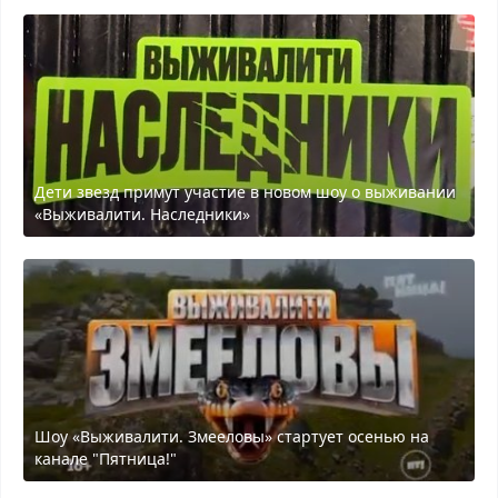
Дети звезд примут участие в новом шоу о выживании
«Выживалити. Наследники»
Шоу «Выживалити. Змееловы» стартует осенью на
канале "Пятница!"