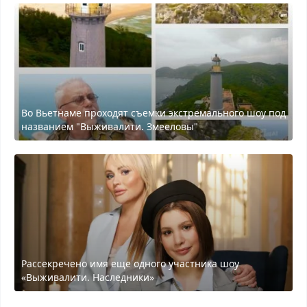
Во Вьетнаме проходят съемки экстремального шоу под
названием "Выживалити. Змееловы"
Рассекречено имя еще одного участника шоу
«Выживалити. Наследники»