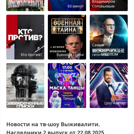
Миссия Альфа 3
Владимиром
сезон
60 минут
Соловьевым
Самые
шокирующие
Кτо против?
Военная тайна
гипотезы
Засекреченные
Маска. Танцы. 1
списки
сезон
Шоу Аватар
Новости на тв-шоу Выживалити.
Наследники 2 выпуск от 22.08.2025