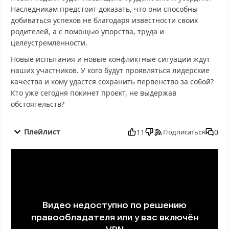
Наследникам предстоит доказать, что они способны
добиваться успехов не благодаря известности своих
родителей, а с помощью упорства, труда и
целеустремлённости.
Новые испытания и новые конфликтные ситуации ждут
наших участников. У кого будут проявляться лидерские
качества и кому удастся сохранить первенство за собой?
Кто уже сегодня покинет проект, не выдержав
обстоятельств?
Выживалити. Наследники 2 выпуск от 22.08.2025 смотреть
бесплатно в хорошем, Выживалити. Наследники 2 выпуск от
Плейлист
11
0
Подписаться
22.08.2025 смотреть онлайн, Выживалити. Наследники 2
выпуск от 22.08.2025 последний выпуск, смотреть Выживалити.
Наследники 2 выпуск от 22.08.2025 последний выпуск,
Выживалити. Наследники 2 выпуск от 22.08.2025 сегодня
смотреть, Выживалити. Наследники 2 выпуск от 22.08.2025
выпуск онлайн, Выживалити. Наследники 2 выпуск от
22.08.2025 эфир, Выживалити. Наследники 2 выпуск от
22.08.2025 прямо сейчас, Выживалити. Наследники 2 выпуск от
22.08.2025 телепередача, прямой эфир Выживалити.