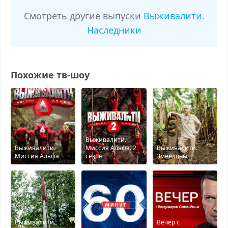
Смотреть другие выпуски
Выживалити.
Наследники
Похожие тв-шоу
Выживалити.
Выживалити.
Миссия Альфа. 2
Выживалити.
Миссия Альфа
сезон
Змееловы
Выживалити.
Вечер с