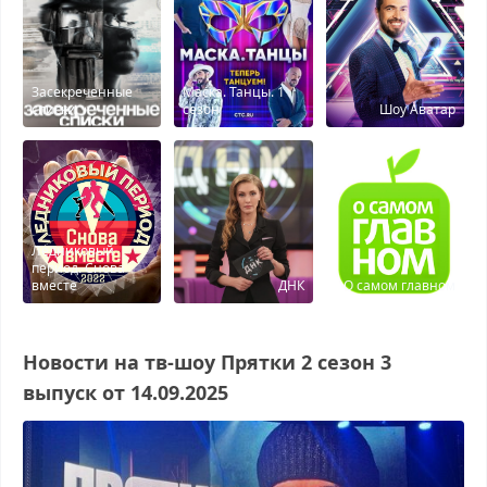
Засекреченные
Маска. Танцы. 1
списки
сезон
Шоу Аватар
Ледниковый
период. Снова
вместе
ДНК
О самом главном
Новости на тв-шоу Прятки 2 сезон 3
выпуск от 14.09.2025