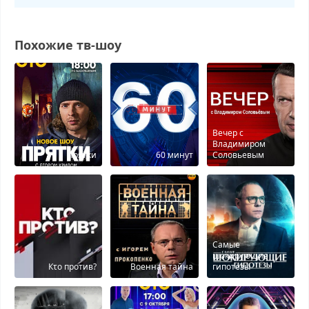
Похожие тв-шоу
Вечер с
Владимиром
Прятки
60 минут
Соловьевым
Самые
шокирующие
Кτо против?
Военная тайна
гипотезы