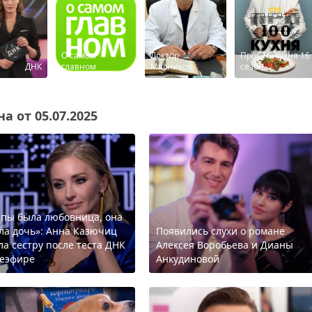
О самом
Доктор
ПроСТО кухня 16
ДНК
главном
Мясников
сезон
а от 05.07.2025
апы была любовница, она
ла дочь»: Анна Казючиц
Появились слухи о романе
ла сестру после теста ДНК
Алексея Воробьева и Дианы
леэфире
Анкудиновой