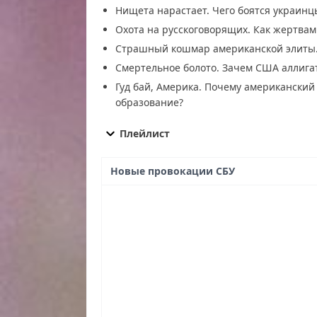
Нищета нарастает. Чего боятся украинц
Охота на русскоговорящих. Как жертвам
Страшный кошмар американской элиты. 
Смертельное болото. Зачем США аллига
Гуд бай, Америка. Почему американский 
образование?
Военная тайна от 05.07.2025 смотреть беспла
Военная тайна от 05.07.2025 последний выпус
Плейлист
Военная тайна от 05.07.2025 сегодня смотреть
05.07.2025 эфир, Военная тайна от 05.07.2025
Новые провокации СБУ
эфир Военная тайна от 05.07.2025 онлайн бес
тайна от 05.07.2025 онлайн, самое интересное
смотреть сегодня, смотреть онлайн Военная та
программу Военная тайна от 05.07.2025