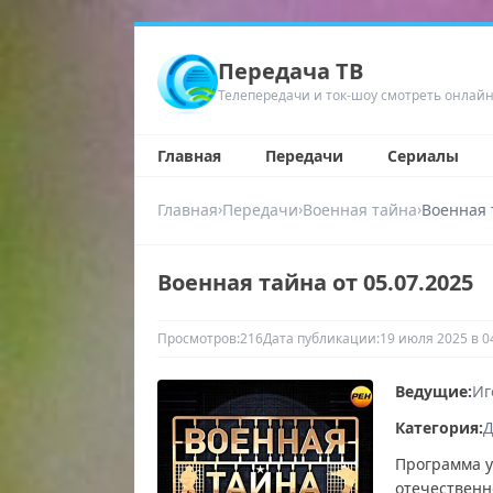
Передача ТВ
Телепередачи и ток-шоу смотреть онлай
Главная
Передачи
Сериалы
›
›
›
Главная
Передачи
Военная тайна
Военная 
Военная тайна от 05.07.2025
Просмотров:
216
Дата публикации:
19 июля 2025 в 0
Ведущие:
Иг
Категория:
Д
Программа у
отечественн