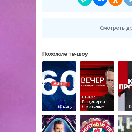
Смотреть д
Похожие тв-шоу
Вечер с
Владимиром
60 минут
Соловьевым
К