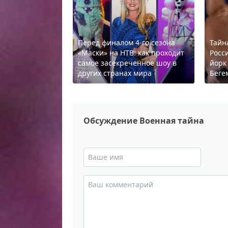
Перед финалом 4-го сезона
Тайн
«Маски» на НТВ: как проходит
Росс
самое засекреченное шоу в
йорк
других странах мира
Беге
Обсуждение Военная тайна