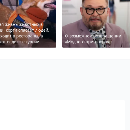
ая жизнь животных в
ии: корги спасает людей,
 ходит в рестораны, а
О возможном возвращении
мот ведет экскурсии
«Модного приговора»