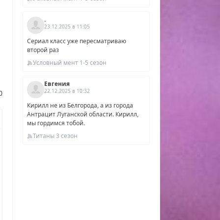
.
23.12.2025 в 11:05
Сериал класс уже пересматриваю
второй раз
Условный мент 1-5 сезон
Евгения
22.12.2025 в 10:32
0
Кирилл не из Белгорода, а из города
мой
Антрацит Луганской области. Кирилл,
ная
мы гордимся тобой.
Титаны 3 сезон
еть