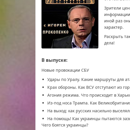
Зрители цен
информации.
иной раз он
характер.
Раскрыть та
дела!
В выпуске:
Новые провокации СБУ
Удары по Уралу. Какие маршруты для ата
Крах обороны. Как ВСУ отступают из го
Агония режима. Что происходит в Харьк
Из-под носа Трампа. Как Великобритан
На выход: как русских насильно выселял
На помощь! Как украинцы пытаются заз
Чего боятся украинцы?