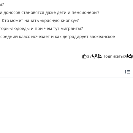
ы?
и доносов становятся даже дети и пенсионеры?
Кто может начать «красную кнопку»?
торы-людоеды и при чем тут мигранты?
средний класс исчезает и как деградирует заокеанское
тно в хорошем, Военная тайна от 05.07.2025 смотреть онлайн,
к, смотреть Военная тайна от 05.07.2025 последний выпуск,
37
Подписаться
, Военная тайна от 05.07.2025 выпуск онлайн, Военная тайна от
 прямо сейчас, Военная тайна от 05.07.2025 телепередача, пря
платно, программа Военная тайна от 05.07.2025, смотреть Воен
 в Военная тайна от 05.07.2025, Военная тайна от 05.07.2025
йна от 05.07.2025, ток шоу Военная тайна от 05.07.2025, смотр