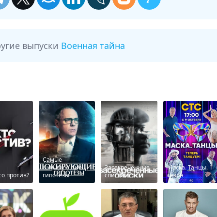
ругие выпуски
Военная тайна
Самые
шокирующие
Засекреченные
Маска. Танцы. 1
τо против?
гипотезы
списки
сезон