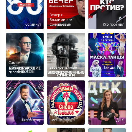
Вечер с
Владимиром
60 минут
Соловьевым
Кτо против?
Самые
шокирующие
Засекреченные
Маска. Танцы. 1
гипотезы
списки
сезон
Ледниковый
период. Снова
Шоу Аватар
вместе
ДНК