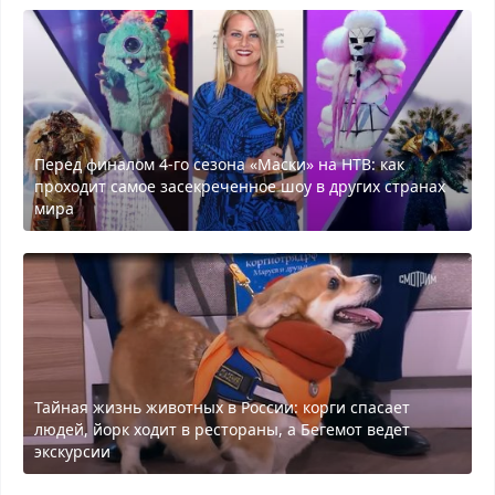
Перед финалом 4-го сезона «Маски» на НТВ: как
проходит самое засекреченное шоу в других странах
мира
Тайная жизнь животных в России: корги спасает
людей, йорк ходит в рестораны, а Бегемот ведет
экскурсии