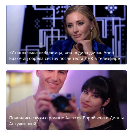
«У папы была любовница, она родила дочь»: Анна
Казючиц обрела сестру после теста ДНК в телеэфире
Появились слухи о романе Алексея Воробьева и Дианы
Анкудиновой