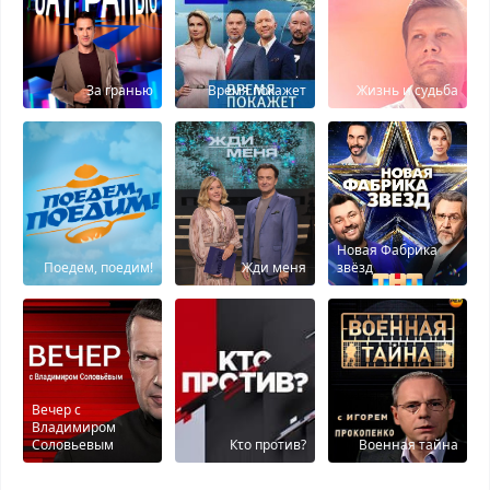
За гранью
Время покажет
Жизнь и судьба
Новая Фабрика
Поедем, поедим!
Жди меня
звёзд
Вечер с
Владимиром
Соловьевым
Кτо против?
Военная тайна