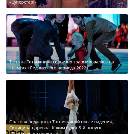
«Суперстар!»
Татьяна Тотьмянина серьезно травмировалась на
съемках «Ледникового периода-2022»
Опасная поддержка Тотьмяниной после падения,
Синицина-царевна. Каким будет 8-й выпуск
«Ледникового периода»