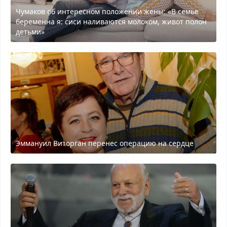
Чумаков об интересном положении жены: «В семье
беременна я: сиси наливаются молоком, живот полон
детьми»
Эммануил Виторган перенес операцию на сердце