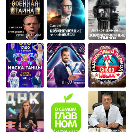
Самые
шокирующие
Засекреченные
Военная тайна
гипотезы
списки
Ледниковый
Маска. Танцы. 1
период. Снова
сезон
Шоу Аватар
вместе
ДНК
О самом главном
Доктор Мясников