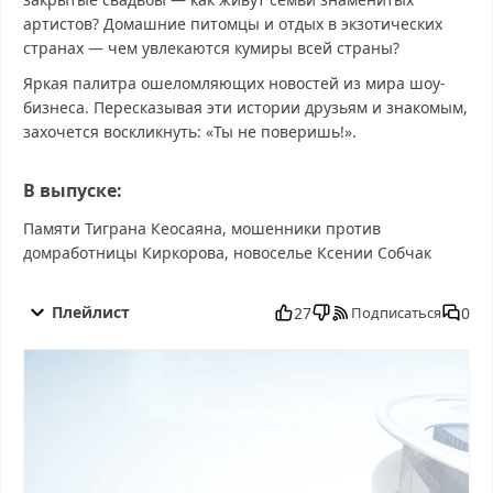
артистов? Домашние питомцы и отдых в экзотических
странах — чем увлекаются кумиры всей страны?
Яркая палитра ошеломляющих новостей из мира шоу-
бизнеса. Пересказывая эти истории друзьям и знакомым,
захочется воскликнуть: «Ты не поверишь!».
В выпуске:
Памяти Тиграна Кеосаяна, мошенники против
домработницы Киркорова, новоселье Ксении Собчак
Ты не поверишь! от 27.09.2025 смотреть бесплатно в хорошем,
Ты не поверишь! от 27.09.2025 смотреть онлайн, Ты не
Плейлист
27
0
Подписаться
поверишь! от 27.09.2025 последний выпуск, смотреть Ты не
поверишь! от 27.09.2025 последний выпуск, Ты не поверишь!
от 27.09.2025 сегодня смотреть, Ты не поверишь! от 27.09.2025
выпуск онлайн, Ты не поверишь! от 27.09.2025 эфир, Ты не
поверишь! от 27.09.2025 прямо сейчас, Ты не поверишь! от
27.09.2025 телепередача, прямой эфир Ты не поверишь! от
27.09.2025 онлайн бесплатно, программа Ты не поверишь! от