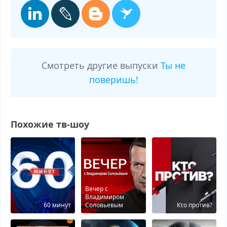
Смотреть другие выпуски
Ты не
поверишь!
Похожие тв-шоу
Вечер с
Владимиром
60 минут
Соловьевым
Кτо против?