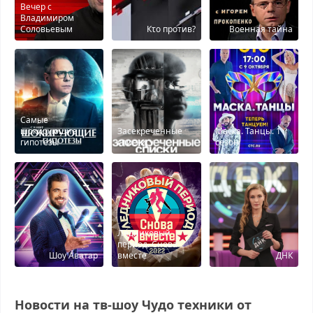
Вечер с
Владимиром
Соловьевым
Кτо против?
Военная тайна
Самые
шокирующие
Засекреченные
Маска. Танцы. 1
гипотезы
списки
сезон
Ледниковый
период. Снова
Шоу Аватар
вместе
ДНК
Новости на тв-шоу Чудо техники от