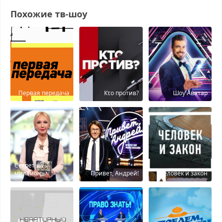
Похожие тв-шоу
Первая передача
Кτо против?
Шоу Аватар
Секрет на
миллион
Привет, Андрей!
Человек и закон