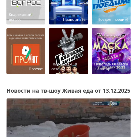
Квартирный
вопрос
Право знать
Поедем, поедим!
Голос. Дети 10
Новогодняя Маска
ПроУют
сезон
+ Аватар
Новости на тв-шоу Живая еда от 13.12.2025