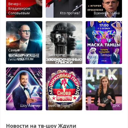
Вечер с
Владимиром
Соловьевым
Кτо против?
Военная тайна
Самые
шокирующие
Засекреченные
Маска. Танцы. 1
гипотезы
списки
сезон
Ледниковый
период. Снова
Шоу Аватар
вместе
ДНК
Новости на тв-шоу Ждули