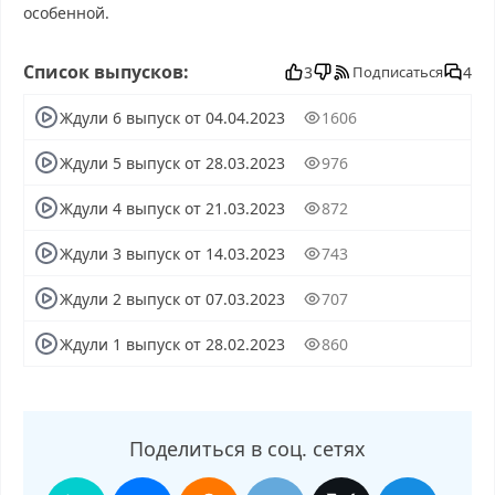
особенной.
Ждули смотреть бесплатно в хорошем, Ждули смотреть
Список выпусков:
онлайн, Ждули последний выпуск, смотреть Ждули
3
4
Подписаться
последний выпуск, Ждули сегодня смотреть, Ждули
Ждули 6 выпуск от 04.04.2023
1606
выпуск онлайн, Ждули эфир, Ждули прямо сейчас, Ждули
телепередача, прямой эфир Ждули онлайн бесплатно,
Ждули 5 выпуск от 28.03.2023
976
программа Ждули, смотреть Ждули онлайн, самое
интересное в Ждули, Ждули смотреть сегодня, смотреть
Ждули 4 выпуск от 21.03.2023
872
онлайн Ждули, ток шоу Ждули, смотреть программу
Ждули
Ждули 3 выпуск от 14.03.2023
743
Ждули 2 выпуск от 07.03.2023
707
Ждули 1 выпуск от 28.02.2023
860
Поделиться в соц. сетях