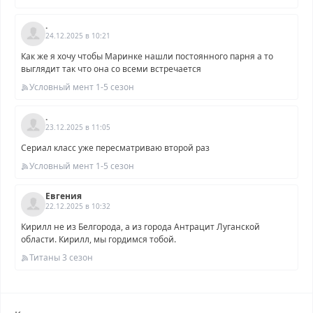
.
24.12.2025 в 10:21
Как же я хочу чтобы Маринке нашли постоянного парня а то
выглядит так что она со всеми встречается
Условный мент 1-5 сезон
.
23.12.2025 в 11:05
Сериал класс уже пересматриваю второй раз
Условный мент 1-5 сезон
Евгения
22.12.2025 в 10:32
Кирилл не из Белгорода, а из города Антрацит Луганской
области. Кирилл, мы гордимся тобой.
Титаны 3 сезон