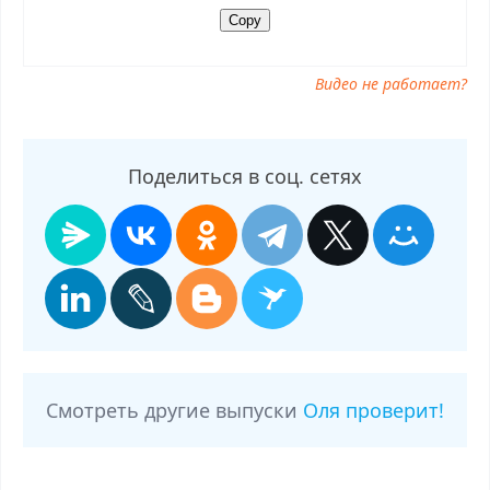
выпуск от 24.10.2025
Видео не работает?
Поделиться в соц. сетях
Смотреть другие выпуски
Оля проверит!