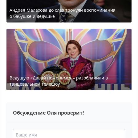
Андрея Малахова до слез тронули воспоминания
о бабушке и дедушке
Ведущую «Давай поженимся!» разоблачили в
танцевальном телешоу
Обсуждение Оля проверит!