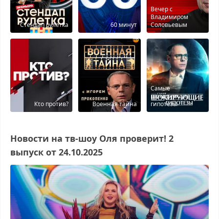
Вечер с
Владимиром
Стендап рулетка
60 минут
Соловьевым
Самые
шокирующие
Кτо против?
Военная тайна
гипотезы
Новости на тв-шоу Оля проверит! 2
выпуск от 24.10.2025