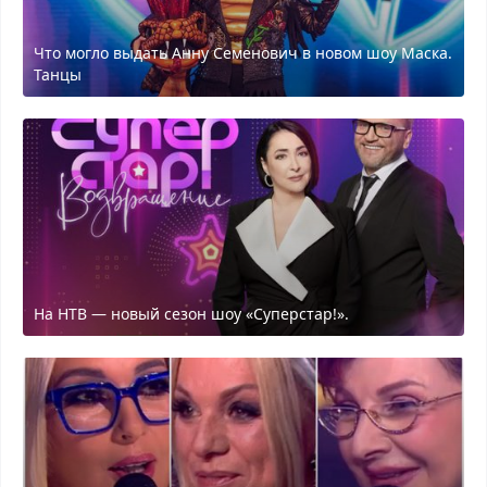
Что могло выдать Анну Семенович в новом шоу Маска.
Танцы
На НТВ — новый сезон шоу «Суперстар!».