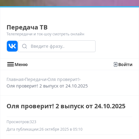
Передача ТВ
Телепередачи и ток-шоу смотреть онлайн
Меню
Войти
›
›
›
Главная
Передачи
Оля проверит!
Оля проверит! 2 выпуск от 24.10.2025
Оля проверит! 2 выпуск от 24.10.2025
Просмотров:
323
Дата публикации:
26 октября 2025 в 05:10