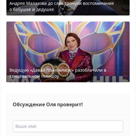
Андрея Малахова до слез тронули воспоминания
о бабушке и дедушке
Ведущую «Давай поженимся!» разоблачили в
танцевальном телешоу
Обсуждение Оля проверит!