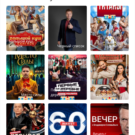
Большой куш.
Бангкок
Черный список
Титаны
Первые на
Бoльшoe
Место силы
деревне
пepeceлeниe
Вечер с