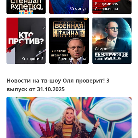
Владимиром
Стендап рулетка
60 минут
Соловьевым
Самые
шокирующие
Кτо против?
Военная тайна
гипотезы
Новости на тв-шоу Оля проверит! 3
выпуск от 31.10.2025