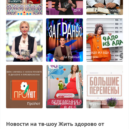
Выжить в
Самарканде. Игра
сезонов
ДНК
Доктор Мясников
Секрет на
Чадо из ада 2
миллион
За гранью
сезон
Большие
ПроУют
Беременна в 45
перемены
Новости на тв-шоу Жить здорово от