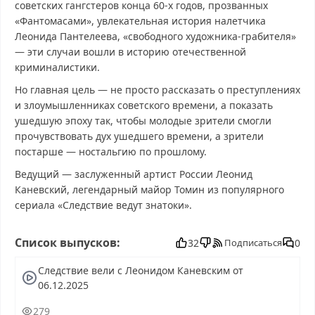
советских гангстеров конца 60-х годов, прозванных
«Фантомасами», увлекательная история налетчика
Леонида Пантелеева, «свободного художника-грабителя»
— эти случаи вошли в историю отечественной
криминалистики.
Но главная цель — не просто рассказать о преступлениях
и злоумышленниках советского времени, а показать
ушедшую эпоху так, чтобы молодые зрители смогли
прочувствовать дух ушедшего времени, а зрители
постарше — ностальгию по прошлому.
Ведущий — заслуженный артист России Леонид
Каневский, легендарный майор Томин из популярного
сериала «Следствие ведут знатоки».
Следствие вели с Леонидом Каневским смотреть
Список выпусков:
бесплатно в хорошем, Следствие вели с Леонидом
32
0
Подписаться
Каневским смотреть онлайн, Следствие вели с Леонидом
Следствие вели с Леонидом Каневским от
Каневским последний выпуск, смотреть Следствие вели с
06.12.2025
Леонидом Каневским последний выпуск, Следствие вели
с Леонидом Каневским сегодня смотреть, Следствие вели
279