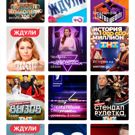
Вы поете
Битва шефов. 3
великолепно
Ждули
сезон
Человек-
невидимка 15
История на
Ждули 2 сезон
сезон
миллион
Фантастика.
Вызов. Китайский
Следующий
сезон
уровень. 3 сезон
Стендап рулетка