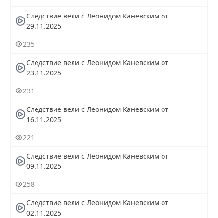
с Леонидом Каневским выпуск онлайн, Следствие вели с
Леонидом Каневским эфир, Следствие вели с Леонидом
Следствие вели с Леонидом Каневским от
Каневским прямо сейчас, Следствие вели с Леонидом
29.11.2025
Каневским телепередача, прямой эфир Следствие вели с
Леонидом Каневским онлайн бесплатно, программа
235
Следствие вели с Леонидом Каневским, смотреть
Следствие вели с Леонидом Каневским онлайн, самое
Следствие вели с Леонидом Каневским от
интересное в Следствие вели с Леонидом Каневским,
23.11.2025
Следствие вели с Леонидом Каневским смотреть сегодня,
231
смотреть онлайн Следствие вели с Леонидом Каневским,
ток шоу Следствие вели с Леонидом Каневским, смотреть
Следствие вели с Леонидом Каневским от
программу Следствие вели с Леонидом Каневским
16.11.2025
221
Следствие вели с Леонидом Каневским от
09.11.2025
258
Следствие вели с Леонидом Каневским от
02.11.2025