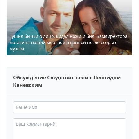
Тушил бычки о лицо, кидал ножи и бил. Замдиректора
магазина нашли мертвой в ванной после ссоры с
мужем
Обсуждение Следствие вели с Леонидом
Каневским