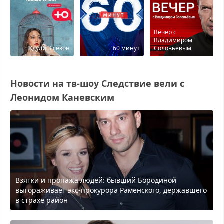
Вечер с
Владимиром
Ждули 3 сезон
60 минут
Соловьевым
Новости на тв-шоу Следствие вели с
Леонидом Каневским
Взятки и пропажа людей: бывший Бородиной
выгораживает экс-прокурора Раменского, державшего
в страхе район