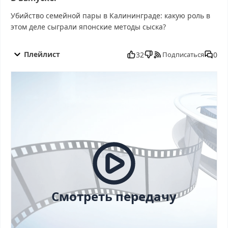
Убийство семейной пары в Калининграде: какую роль в
этом деле сыграли японские методы сыска?
Следствие вели с Леонидом Каневским от 23.11.2025 смотреть
бесплатно в хорошем, Следствие вели с Леонидом Каневским
Плейлист
32
0
Подписаться
от 23.11.2025 смотреть онлайн, Следствие вели с Леонидом
Каневским от 23.11.2025 последний выпуск, смотреть
Следствие вели с Леонидом Каневским от 23.11.2025
последний выпуск, Следствие вели с Леонидом Каневским от
23.11.2025 сегодня смотреть, Следствие вели с Леонидом
Каневским от 23.11.2025 выпуск онлайн, Следствие вели с
Леонидом Каневским от 23.11.2025 эфир, Следствие вели с
Леонидом Каневским от 23.11.2025 прямо сейчас, Следствие
вели с Леонидом Каневским от 23.11.2025 телепередача,
прямой эфир Следствие вели с Леонидом Каневским от
23.11.2025 онлайн бесплатно, программа Следствие вели с
Леонидом Каневским от 23.11.2025, смотреть Следствие вели с
Леонидом Каневским от 23.11.2025 онлайн, самое интересное в
Смотреть передачу
Следствие вели с Леонидом Каневским от 23.11.2025,
Следствие вели с Леонидом Каневским от 23.11.2025 смотреть
сегодня, смотреть онлайн Следствие вели с Леонидом