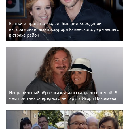
Взятки и пропажа людей: бывший Бородиной
выгораживает экс-прокурора Раменского, державшего
в страхе район
Неправильный образ жизни или скандалы с женой. В
чем причина очередного инфаркта Игоря Николаева