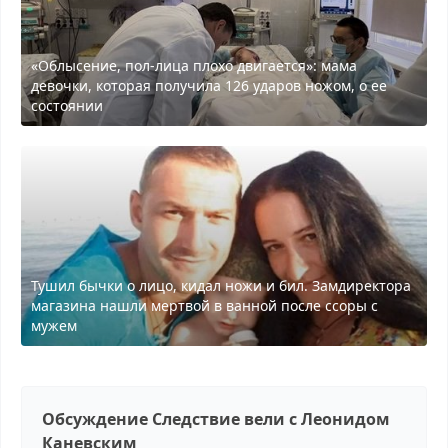
«Облысение, пол-лица плохо двигается»: мама
девочки, которая получила 126 ударов ножом, о ее
состоянии
Тушил бычки о лицо, кидал ножи и бил. Замдиректора
магазина нашли мертвой в ванной после ссоры с
мужем
Обсуждение Следствие вели с Леонидом
Каневским