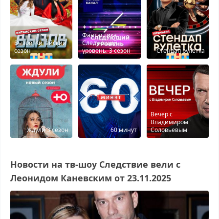
Фантастика.
Вызов. Китайский
Следующий
сезон
уровень. 3 сезон
Стендап рулетка
Вечер с
Владимиром
Ждули 3 сезон
60 минут
Соловьевым
Новости на тв-шоу Следствие вели с
Леонидом Каневским от 23.11.2025