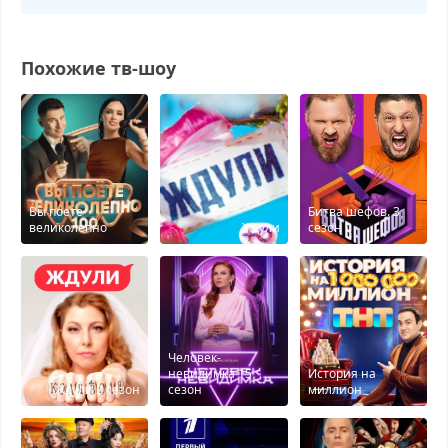
Похожие тв-шоу
Вы поете
Битва шефов. 3
великолепно
Ждули
сезон
Человек-
невидимка 15
История на
Ждули 2 сезон
сезон
миллион