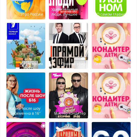
Удивительные
Утро России
люди. Лучшее
О самом главном
Кондитер. Дети. 2
Жизнь своих
Прямой эфир
сезон
Жизнь после шоу
Кондитер. Дети 3
"Беременна в 16"
Мастер кондитер
сезон