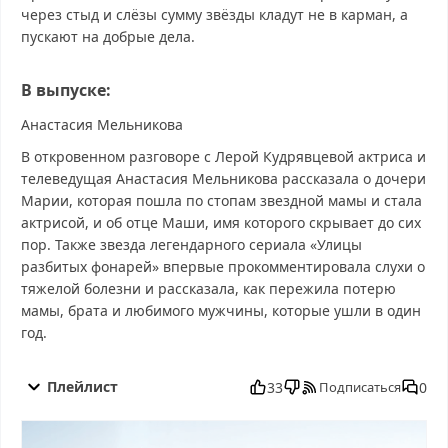
через стыд и слёзы сумму звёзды кладут не в карман, а
пускают на добрые дела.
В выпуске:
Анастасия Мельникова
В откровенном разговоре с Лерой Кудрявцевой актриса и
телеведущая Анастасия Мельникова рассказала о дочери
Марии, которая пошла по стопам звездной мамы и стала
актрисой, и об отце Маши, имя которого скрывает до сих
пор. Также звезда легендарного сериала «Улицы
разбитых фонарей» впервые прокомментировала слухи о
тяжелой болезни и рассказала, как пережила потерю
мамы, брата и любимого мужчины, которые ушли в один
год.
Секрет на миллион от 11.10.2025 смотреть бесплатно в
хорошем, Секрет на миллион от 11.10.2025 смотреть онлайн,
Плейлист
33
0
Подписаться
Секрет на миллион от 11.10.2025 последний выпуск, смотреть
Секрет на миллион от 11.10.2025 последний выпуск, Секрет на