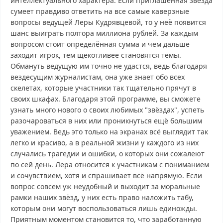
интеллектуального характера. Если приглашённая звезда
сумеет правдиво ответить на все самые каверзные
вопросы ведущей Леры Кудрявцевой, то у неё появится
шанс выиграть полтора миллиона рублей. За каждым
вопросом стоит определённая сумма и чем дальше
заходит игрок, тем щекотливее становятся темы.
Обмануть ведущую им точно не удастся, ведь благодаря
вездесущим журналистам, она уже знает обо всех
скелетах, которые участники так тщательно прячут в
своих шкафах. Благодаря этой программе, вы сможете
узнать много нового о своих любимых "звёздах", успеть
разочароваться в них или проникнуться ещё большим
уважением. Ведь это только на экранах всё выглядит так
легко и красиво, а в реальной жизни у каждого из них
случались трагедии и ошибки, о которых они сожалеют
по сей день. Лера относится к участникам с пониманием
и сочувствием, хотя и спрашивает всё напрямую. Если
вопрос совсем уж неудобный и выходит за моральные
рамки наших звёзд, у них есть право наложить табу,
которым они могут воспользоваться лишь единожды.
Приятным моментом становится то, что заработанную